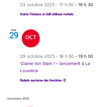
23 octobre 2025 - 17 h 00
-
19 h 30
𝐒𝐨𝐢𝐫𝐞́𝐞 𝐕𝐢𝐨𝐥𝐞𝐧𝐜𝐞 𝐞𝐭 𝐒𝐞𝐥𝐟-𝐝𝐞́𝐟𝐞𝐧𝐬𝐞 𝐯𝐞𝐫𝐛𝐚𝐥𝐞
mer
29
29 octobre 2025 - 16 h 00
-
19 h 00
Clame ton Slam ! – lancement à La
Louvière
𝐁𝐚𝐥𝐚𝐝𝐞 𝐧𝐨𝐜𝐭𝐮𝐫𝐧𝐞 𝐝𝐞𝐬 𝐒𝐨𝐫𝐜𝐢𝐞̀𝐫𝐞𝐬
novembre 2025