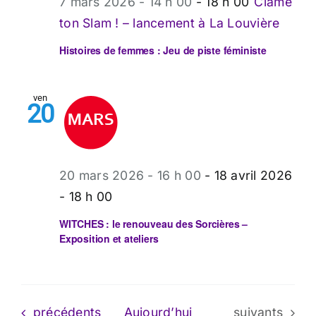
7 mars 2026 - 14 h 00
-
18 h 00
Clame
ton Slam ! – lancement à La Louvière
Histoires de femmes : Jeu de piste féministe
ven
20
20 mars 2026 - 16 h 00
-
18 avril 2026
- 18 h 00
WITCHES : le renouveau des Sorcières –
Exposition et ateliers
Évènements
Évènements
précédents
Aujourd’hui
suivants