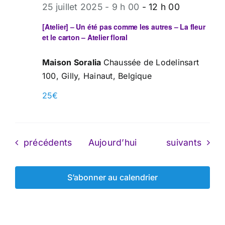
25 juillet 2025 - 9 h 00
-
12 h 00
[Atelier] – Un été pas comme les autres – La fleur
et le carton – Atelier floral
Maison Soralia
Chaussée de Lodelinsart
100, Gilly, Hainaut, Belgique
25€
Évènements
Évènements
précédents
Aujourd’hui
suivants
S’abonner au calendrier