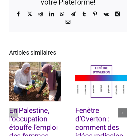
votre Plateforme!
Facebook
X
Reddit
LinkedIn
WhatsApp
Telegram
Tumblr
Pinterest
Vk
Xing
Email
Articles similaires
En Palestine,
Fenêtre
l’occupation
d’Overton :
étouffe l’emploi
comment des