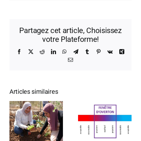
Partagez cet article, Choisissez
votre Plateforme!
Facebook
X
Reddit
LinkedIn
WhatsApp
Telegram
Tumblr
Pinterest
Vk
Xing
Email
Articles similaires