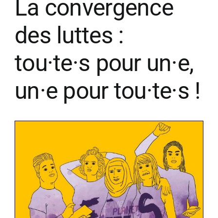
La convergence
des luttes :
tou·te·s pour un·e,
un·e pour tou·te·s !