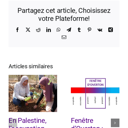
Partagez cet article, Choisissez
votre Plateforme!
Facebook
X
Reddit
LinkedIn
WhatsApp
Telegram
Tumblr
Pinterest
Vk
Xing
Email
Articles similaires
En Palestine,
Fenêtre