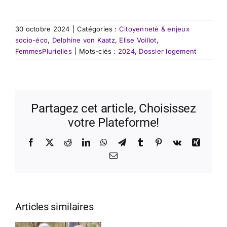
30 octobre 2024
|
Catégories :
Citoyenneté & enjeux
socio-éco
,
Delphine von Kaatz
,
Elise Voillot
,
FemmesPlurielles
|
Mots-clés :
2024
,
Dossier logement
Partagez cet article, Choisissez
votre Plateforme!
Facebook
X
Reddit
LinkedIn
WhatsApp
Telegram
Tumblr
Pinterest
Vk
Xing
Email
Articles similaires