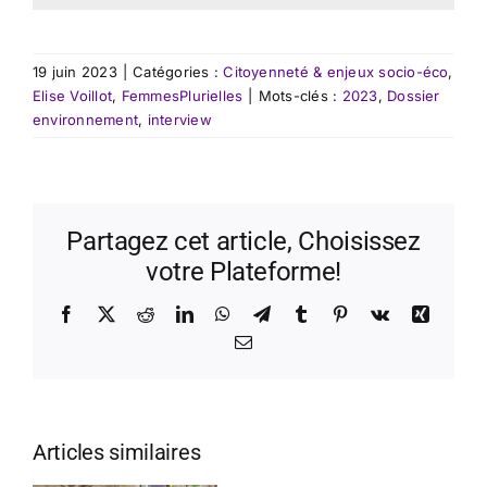
19 juin 2023
|
Catégories :
Citoyenneté & enjeux socio-éco
,
Elise Voillot
,
FemmesPlurielles
|
Mots-clés :
2023
,
Dossier
environnement
,
interview
Partagez cet article, Choisissez
votre Plateforme!
Facebook
X
Reddit
LinkedIn
WhatsApp
Telegram
Tumblr
Pinterest
Vk
Xing
Email
Articles similaires