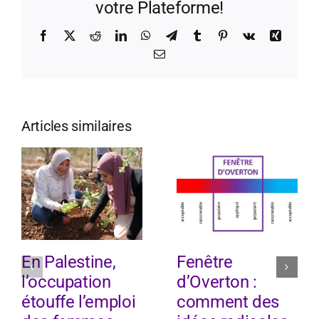
votre Plateforme!
Facebook
X
Reddit
LinkedIn
WhatsApp
Telegram
Tumblr
Pinterest
Vk
Xing
Email
Articles similaires
En Palestine,
Fenêtre
l’occupation
d’Overton :
étouffe l’emploi
comment des