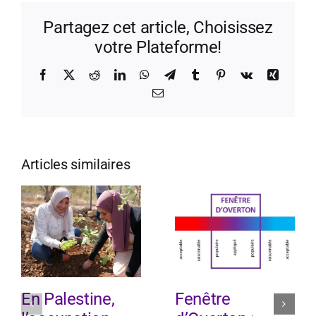
Partagez cet article, Choisissez
votre Plateforme!
Facebook
X
Reddit
LinkedIn
WhatsApp
Telegram
Tumblr
Pinterest
Vk
Xing
Email
Articles similaires
En Palestine,
Fenêtre