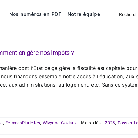
Search
Nos numéros en PDF
Notre équipe
for:
ment on gère nos impôts ?
anière dont l’État belge gère la fiscalité est capitale po
 nous finançons ensemble notre accès à l’éducation, aux 
ice, aux administrations, au logement, etc. Sans ce système
co
,
FemmesPlurielles
,
Wivynne Gaziaux
|
Mots-clés :
2025
,
Dossier L