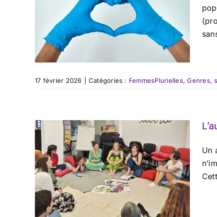
popu
(pr
san
17 février 2026
|
Catégories :
FemmesPlurielles
,
Genres, s
L’a
Un 
n’im
Cet