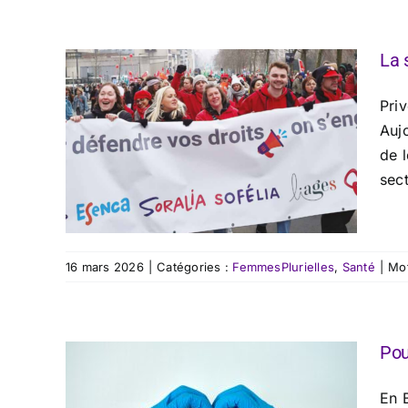
La 
Priv
Aujo
de 
sect
16 mars 2026
|
Catégories :
FemmesPlurielles
,
Santé
|
Mot
Pou
En 