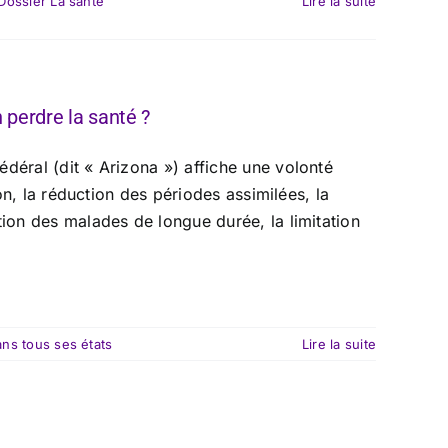
Dossier La santé
Lire la suite
en perdre la santé ?
déral (dit « Arizona ») affiche une volonté
ion, la réduction des périodes assimilées, la
tion des malades de longue durée, la limitation
ans tous ses états
Lire la suite