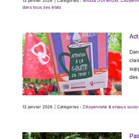
13 janvier 2026
|
Catégories :
Anissa D’Ortenzio
,
Citoyenn
dans tous ses états
Act
Dan
clai
sup
des 
13 janvier 2026
|
Catégories :
Citoyenneté & enjeux socio
Pas