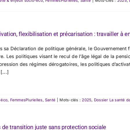
eté & enjeux socio-éco
,
FemmesPlurielles
,
Santé
|
Mots-clés :
2025
,
ivation, flexibilisation et précarisation : travailler à 
s sa Déclaration de politique générale, le Gouvernement fé
re. Les politiques visant le recul de l’âge légal de la pens
pression des régimes dérogatoires, les politiques d’activa
[...]
-éco
,
FemmesPlurielles
,
Santé
|
Mots-clés :
2025
,
Dossier La santé d
 de transition juste sans protection sociale