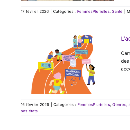
17 février 2026
|
Catégories :
FemmesPlurielles
,
Santé
|
M
L’a
Camp
des 
acce
16 février 2026
|
Catégories :
FemmesPlurielles
,
Genres, s
ses états