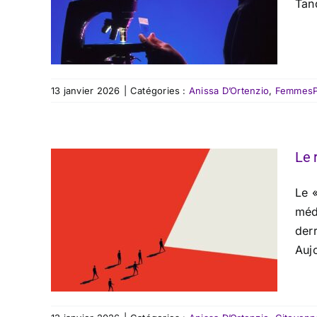
Tand
13 janvier 2026
|
Catégories :
Anissa D’Ortenzio
,
FemmesPl
Le 
Le «
méd
derr
Aujo