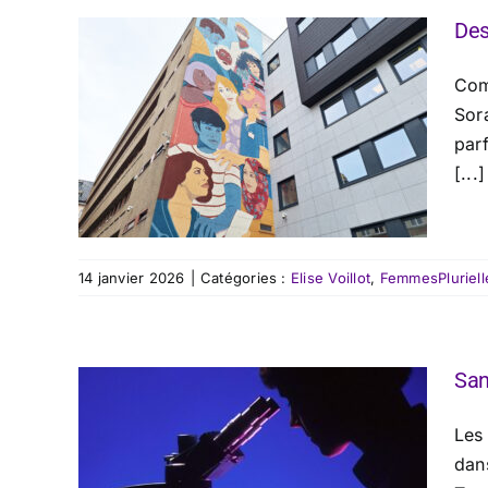
Des
Comm
Sor
par
[...]
14 janvier 2026
|
Catégories :
Elise Voillot
,
FemmesPluriell
San
Les
dans