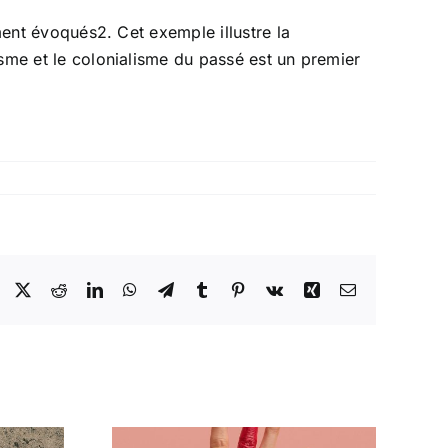
ement évoqués2. Cet exemple illustre la
isme et le colonialisme du passé est un premier
Facebook
X
Reddit
LinkedIn
WhatsApp
Telegram
Tumblr
Pinterest
Vk
Xing
Email