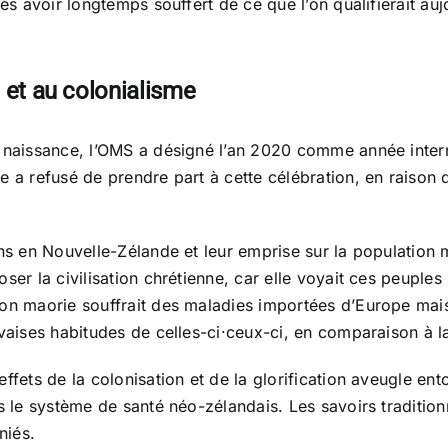
rès avoir longtemps souffert de ce que l’on qualifierait auj
 et au colonialisme
a naissance, l’OMS a désigné l’an 2020 comme année intern
 a refusé de prendre part à cette célébration, en raison d
ens en Nouvelle-Zélande et leur emprise sur la population m
oser la civilisation chrétienne, car elle voyait ces peuple
ion maorie souffrait des maladies importées d’Europe mais
uvaises habitudes de celles-ci·ceux-ci, en comparaison à 
ffets de la colonisation et de la glorification aveugle ent
s le système de santé néo-zélandais. Les savoirs traditionn
niés.