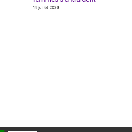
f
14 juillet 2026
14 j