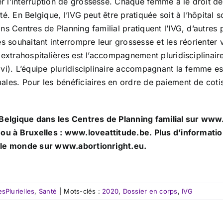
r l’interruption de grossesse. Chaque femme a le droit 
é. En Belgique, l’IVG peut être pratiquée soit à l’hôpital 
ins Centres de Planning familial pratiquent l’IVG, d’autre
s souhaitant interrompre leur grossesse et les réorienter v
extrahospitalières est l’accompagnement pluridisciplinaire
vi). L’équipe pluridisciplinaire accompagnant la femme est
les. Pour les bénéficiaires en ordre de paiement de cotisa
n Belgique dans les Centres de Planning familial sur ww
 ou à Bruxelles : www.loveattitude.be. Plus d’informatio
s le monde sur www.abortionright.eu.
Plurielles
,
Santé
|
Mots-clés :
2020
,
Dossier en corps
,
IVG