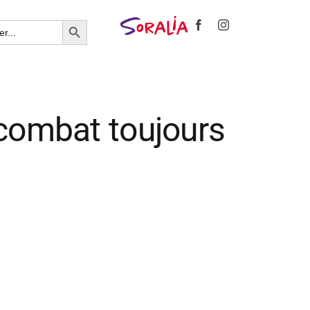
Search Button
n combat toujours