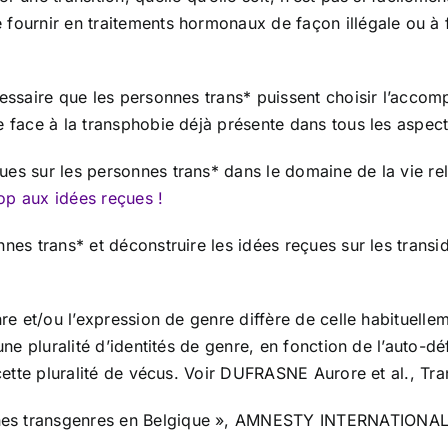
fournir en traitements hormonaux de façon illégale ou à f
cessaire que les personnes trans* puissent choisir l’accom
e face à la transphobie déjà présente dans tous les aspect
s sur les personnes trans* dans le domaine de la vie relat
top aux idées reçues !
nes trans* et déconstruire les idées reçues sur les transide
nre et/ou l’expression de genre diffère de celle habituelle
une pluralité d’identités de genre, en fonction de l’auto-d
 cette pluralité de vécus. Voir DUFRASNE Aurore et al., Tran
nnes transgenres en Belgique », AMNESTY INTERNATIONA