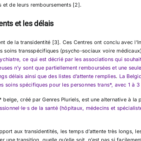
s et de leurs remboursements [2].
nts et les délais
 de la transidentité [3]. Ces Centres ont conclu avec l’In
s soins transspécifiques (psycho-sociaux voire médicaux
chiatre, ce qui est décrié par les associations qui souhaite
euses n’y sont que partiellement remboursées et une seule
ngs délais ainsi que des listes d’attente remplies
.
La Belgi
s soins spécifiques pour les personnes trans*, avec 1 à 3 
elge, créé par Genres Pluriels, est une alternative à la p
ionnel·le·s de la santé (hôpitaux, médecins et spécialist
rt aux transidentités, les temps d’attente très longs, le
r une transition, quelle qu’elle soit, n’est pas si facileme