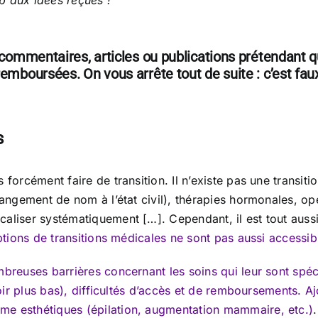
p aux idées reçues !
 commentaires, articles ou publications prétendant q
r remboursées.
On vous arrête tout de suite : c’est fa
s
s forcément faire de transition. Il n’existe pas une transi
changement de nom à l’état civil), thérapies hormonales, o
caliser systématiquement […]. Cependant, il est tout auss
ptions de transitions médicales ne sont pas aussi accessible
mbreuses barrières concernant les soins qui leur sont spéc
(voir plus bas), difficultés d’accès et de remboursements. 
me esthétiques (épilation, augmentation mammaire, etc.)