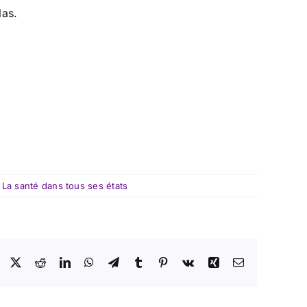
las.
 La santé dans tous ses états
Facebook
X
Reddit
LinkedIn
WhatsApp
Telegram
Tumblr
Pinterest
Vk
Xing
Email