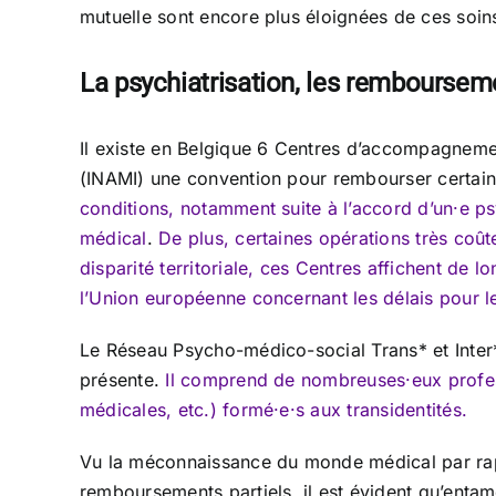
mutuelle sont encore plus éloignées de ces soin
La psychiatrisation, les rembourseme
Il existe en Belgique 6 Centres d’accompagnement
(INAMI) une convention pour rembourser certain
conditions, notamment suite à l’accord d’un·e psy
médical
.
De plus, certaines opérations très coût
disparité territoriale, ces Centres affichent de lo
l’Union européenne concernant les délais pour le
Le Réseau Psycho-médico-social Trans* et Inter* b
présente.
Il comprend de nombreuses·eux profess
médicales, etc.) formé·e·s aux transidentités.
Vu la méconnaissance du monde médical par rappo
remboursements partiels, il est évident qu’entame