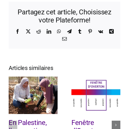
Partagez cet article, Choisissez
votre Plateforme!
Facebook
X
Reddit
LinkedIn
WhatsApp
Telegram
Tumblr
Pinterest
Vk
Xing
Email
Articles similaires
En Palestine,
Fenêtre