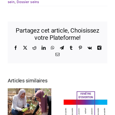
sein
,
Dossier seins
Partagez cet article, Choisissez
votre Plateforme!
Facebook
X
Reddit
LinkedIn
WhatsApp
Telegram
Tumblr
Pinterest
Vk
Xing
Email
Articles similaires