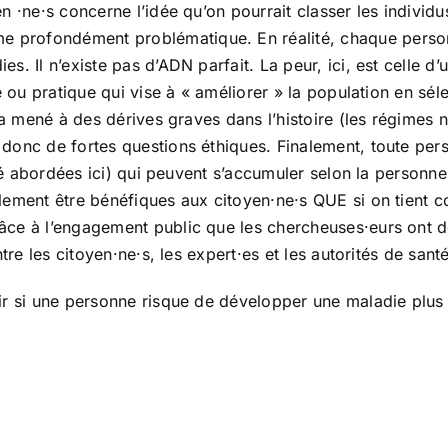
 ·ne·s concerne l’idée qu’on pourrait classer les individu
profondément problématique. En réalité, chaque personn
. Il n’existe pas d’ADN parfait. La peur, ici, est celle d
ie ou pratique qui vise à « améliorer » la population en s
 a mené à des dérives graves dans l’histoire (les régimes 
donc de fortes questions éthiques. Finalement, toute pers
té abordées ici) qui peuvent s’accumuler selon la personne et
lement être bénéfiques aux citoyen·ne·s QUE si on tient c
ce à l’engagement public que les chercheuses·eurs ont dé
tre les citoyen·ne·s, les expert·es et les autorités de sant
ir si une personne risque de développer une maladie plus 