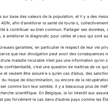
ur base des valeurs de la population, et il y a des messag
DN, afin d’améliorer la santé de tou·te·s, collectivemen
lité à contribuer au bien commun. Partager ses données, 
 à améliorer le diagnostic pour celles et ceux qui sont au
euses garanties, en particulier le respect de leur vie pri
arce que leur divulgation peut avoir des conséquences nég
t d’une maladie incurable n’est pas une information qu’on
 confidentialité, c’est une question de maîtrise de ce qu’
e et veulent être assuré·e·s qu’en cas d’abus, des sanctio
e, du risque de discrimination, ou encore de la récupérati
liser comme bon leur semble. Il y a beaucoup plus de méf
rche scientifique. En Belgique, la loi interdit aux assuran
n’est pas forcément le cas dans d’autres pays comme les Ét