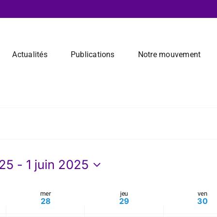
mai
mai
mai
on
on
on
this
this
this
28,
29,
30,
day.
day.
day.
2025
2025
2025
Actualités
Publications
Notre mouvement
025
 - 
1 juin 2025
nez
mer
jeu
ven
28
29
30