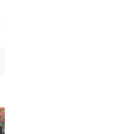
est
Vk
Email