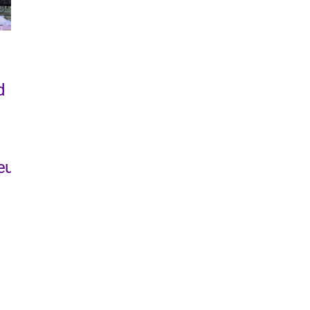
–
Analyse 2025 –
Analyse 2024 –
Tout le monde à
Regard genré
d
table ? Luttes
sur la politique
paysannes et
américaine
syndicales pour
18 décembre 2024
une transition
eurs
juste des
systèmes
alimentaires
21 novembre 2025