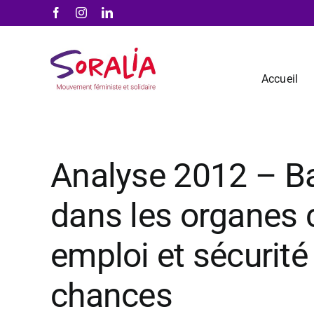
Passer
Facebook
Instagram
LinkedIn
au
contenu
Accueil
Analyse 2012 – Ba
dans les organes 
emploi et sécurité
chances