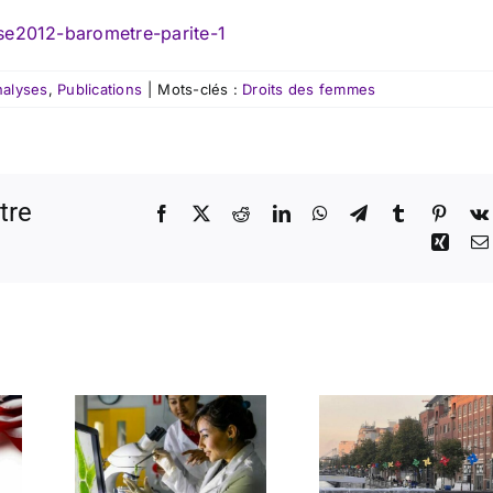
se2012-barometre-parite-1
nalyses
,
Publications
|
Mots-clés :
Droits des femmes
tre
Facebook
X
Reddit
LinkedIn
WhatsApp
Telegram
Tumblr
Pinter
Xing