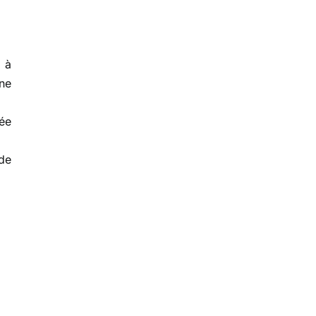
 à
ne
ée
de