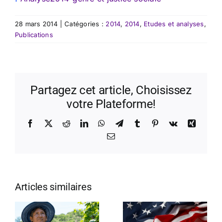
28 mars 2014
|
Catégories :
2014
,
2014
,
Etudes et analyses
,
Publications
Partagez cet article, Choisissez
votre Plateforme!
Facebook
X
Reddit
LinkedIn
WhatsApp
Telegram
Tumblr
Pinterest
Vk
Xing
Email
Articles similaires