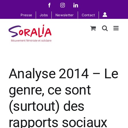
Passer
Facebook
Instagram
LinkedIn
au
Presse
Jobs
Newsletter
Contact
contenu
Analyse 2014 – Le
genre, ce sont
(surtout) des
rapports sociaux