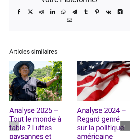
Facebook
X
Reddit
LinkedIn
WhatsApp
Telegram
Tumblr
Pinterest
Vk
Xing
Email
Articles similaires
Analyse 2025 –
Analyse 2024 –
Tout le monde à
Regard genré
table ? Luttes
sur la politique
paysannes et
américaine