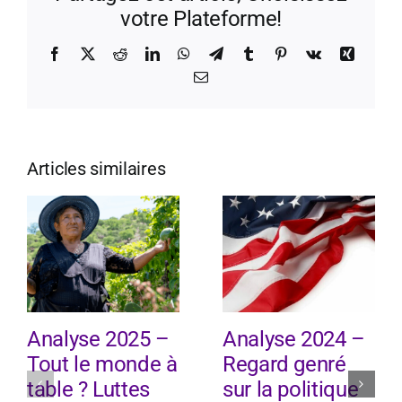
votre Plateforme!
Facebook
X
Reddit
LinkedIn
WhatsApp
Telegram
Tumblr
Pinterest
Vk
Xing
Email
Articles similaires
Analyse 2025 –
Analyse 2024 –
Tout le monde à
Regard genré
table ? Luttes
sur la politique