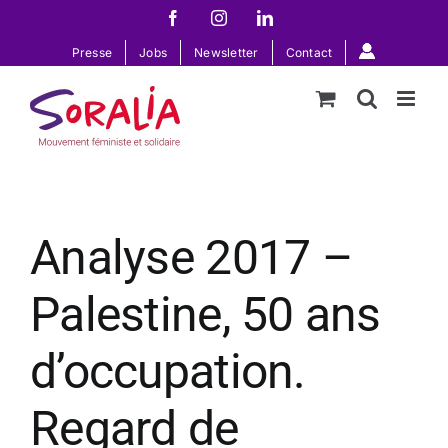
Passer
Facebook
Instagram
LinkedIn
au
Presse
Jobs
Newsletter
Contact
contenu
Analyse 2017 –
Palestine, 50 ans
d’occupation.
Regard de