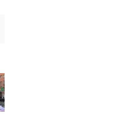
est
Vk
Email
–
Analyse 2025 –
Analyse 2024 –
Tout le monde à
Regard genré