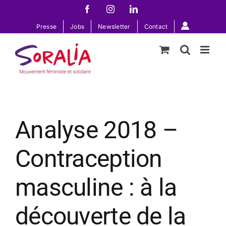
Passer
Facebook
Instagram
LinkedIn
au
Presse
Jobs
Newsletter
Contact
contenu
Analyse 2018 –
Contraception
masculine : à la
découverte de la