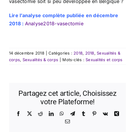
vasectomie soit si peu développée en Belgique ?
Lire l’analyse complète publiée en décembre
2018 :
Analyse2018-vasectomie
14 décembre 2018
|
Catégories :
2018
,
2018
,
Sexualités &
corps
,
Sexualités & corps
|
Mots-clés :
Sexualités et corps
Partagez cet article, Choisissez
votre Plateforme!
Facebook
X
Reddit
LinkedIn
WhatsApp
Telegram
Tumblr
Pinterest
Vk
Xing
Email