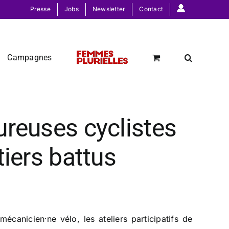
Presse
Jobs
Newsletter
Contact
Campagnes
reuses cyclistes
iers battus
anicien⸱ne vélo, les ateliers participatifs de