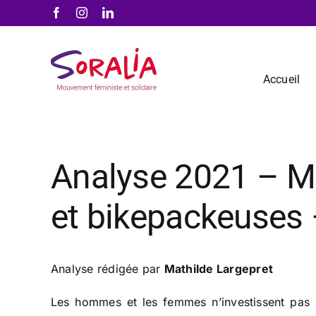
Passer
Facebook
Instagram
LinkedIn
au
contenu
Accueil
Analyse 2021 – Mé
et bikepackeuses 
Analyse rédigée par
Mathilde Largepret
Les hommes et les femmes n’investissent pas l