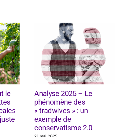
t le
Analyse 2025 – Le
An
ttes
phénomène des
Pr
cales
« tradwives » : un
de
juste
exemple de
po
conservatisme 2.0
no
21 mai 2025
19 