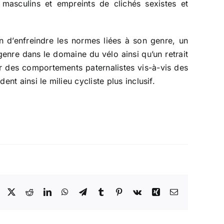
 masculins et empreints de clichés sexistes et
on d’enfreindre les normes liées à son genre, un
enre dans le domaine du vélo ainsi qu’un retrait
r des comportements paternalistes vis-à-vis des
t ainsi le milieu cycliste plus inclusif.
Facebook
X
Reddit
LinkedIn
WhatsApp
Telegram
Tumblr
Pinterest
Vk
Xing
Email