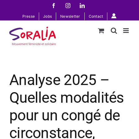
Passer
Facebook
Instagram
LinkedIn
au
Presse
Jobs
Newsletter
Contact
contenu
Analyse 2025 –
Quelles modalités
pour un congé de
circonstance,