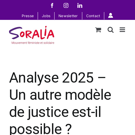
Passer
Facebook
Instagram
LinkedIn
au
Presse
Jobs
Newsletter
Contact
contenu
Analyse 2025 –
Un autre modèle
de justice est-il
possible ?