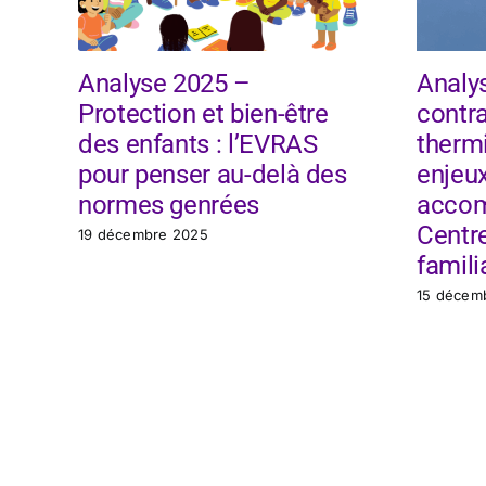
Analyse 2025 –
Analy
Protection et bien-être
contr
des enfants : l’EVRAS
thermi
pour penser au-delà des
enjeu
normes genrées
acco
Centr
19 décembre 2025
famili
15 décem