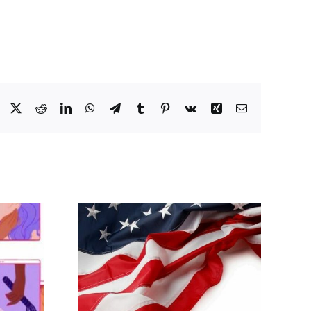
Facebook
X
Reddit
LinkedIn
WhatsApp
Telegram
Tumblr
Pinterest
Vk
Xing
Email