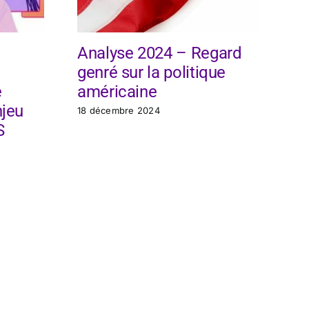
Analyse 2024 – Regard
An
genré sur la politique
Pr
e
américaine
de
njeu
po
18 décembre 2024
S
no
19 