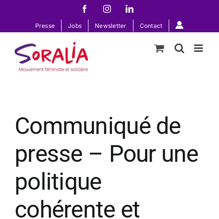
Passer
Facebook
Instagram
LinkedIn
au
Presse
Jobs
Newsletter
Contact
contenu
Communiqué de
presse – Pour une
politique
cohérente et