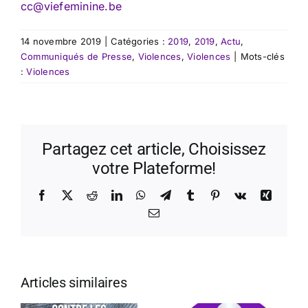
cc@viefeminine.be
14 novembre 2019
|
Catégories :
2019
,
2019
,
Actu
,
Communiqués de Presse
,
Violences
,
Violences
|
Mots-clés
:
Violences
Partagez cet article, Choisissez
votre Plateforme!
Facebook
X
Reddit
LinkedIn
WhatsApp
Telegram
Tumblr
Pinterest
Vk
Xing
Email
Articles similaires