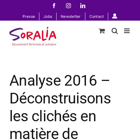
Passer
Facebook
Instagram
LinkedIn
au
Presse
Jobs
Newsletter
Contact
contenu
Analyse 2016 –
Déconstruisons
les clichés en
matière de