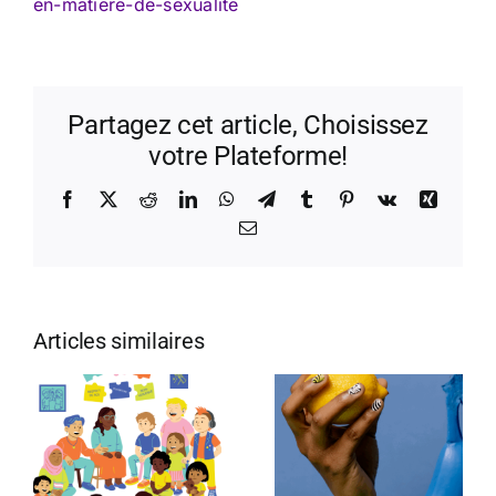
en-matiere-de-sexualite
Partagez cet article, Choisissez
votre Plateforme!
Facebook
X
Reddit
LinkedIn
WhatsApp
Telegram
Tumblr
Pinterest
Vk
Xing
Email
Articles similaires