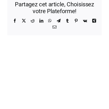
Partagez cet article, Choisissez
votre Plateforme!
Facebook
X
Reddit
LinkedIn
WhatsApp
Telegram
Tumblr
Pinterest
Vk
Xing
Email