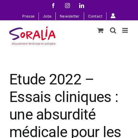
Passer
Facebook
Instagram
LinkedIn
au
Presse
Jobs
Newsletter
Contact
contenu
Etude 2022 –
Essais cliniques :
une absurdité
médicale pour les