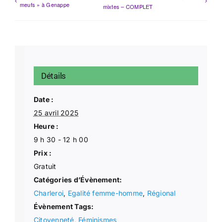
meufs » à Genappe
mixtes – COMPLET
Détails
Date :
25 avril 2025
Heure :
9 h 30 - 12 h 00
Prix :
Gratuit
Catégories d’Évènement:
Charleroi
,
Egalité femme-homme
,
Régional
Évènement Tags:
Citoyenneté
,
Féminismes