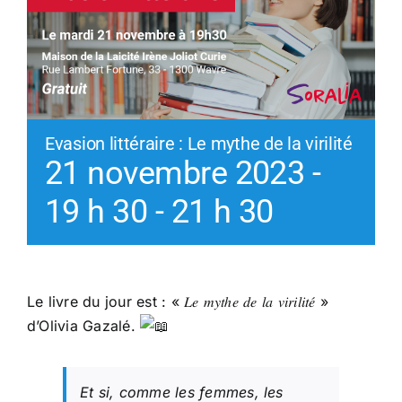
Evasion littéraire : Le mythe de la virilité
21 novembre 2023 -
19 h 30
-
21 h 30
Le livre du jour est : « 𝐿𝑒 𝑚𝑦𝑡ℎ𝑒 𝑑𝑒 𝑙𝑎 𝑣𝑖𝑟𝑖𝑙𝑖𝑡𝑒́ »
d’Olivia Gazalé.
Et si, comme les femmes, les