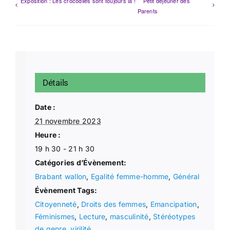
Exposition : Les crocodiles sont toujours là !
Petit déjeuner des
Parents
Détails
Date :
21 novembre 2023
Heure :
19 h 30 - 21 h 30
Catégories d’Évènement:
Brabant wallon
,
Egalité femme-homme
,
Général
Évènement Tags:
Citoyenneté
,
Droits des femmes
,
Emancipation
,
Féminismes
,
Lecture
,
masculinité
,
Stéréotypes
de genre
,
virilité