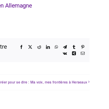
 en Allemagne
tre
Facebook
X
Reddit
LinkedIn
WhatsApp
Telegram
Tumblr
Pinterest
Vk
Xing
Email
réer pour se dire : Ma voix, mes frontières à Herseaux