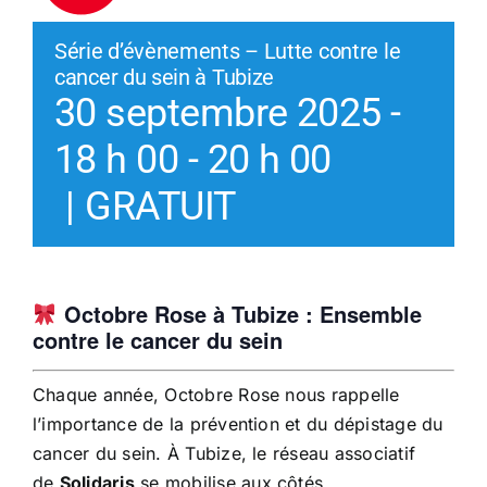
Série d’évènements – Lutte contre le
cancer du sein à Tubize
30 septembre 2025 -
18 h 00
-
20 h 00
|
GRATUIT
Octobre Rose à Tubize : Ensemble
contre le cancer du sein
Chaque année, Octobre Rose nous rappelle
l’importance de la prévention et du dépistage du
cancer du sein. À Tubize, le réseau associatif
de
Solidaris
se mobilise aux côtés