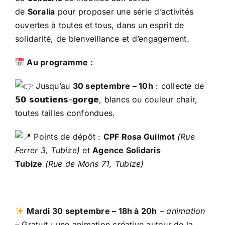
de
Soralia
pour proposer une série d’activités
ouvertes à toutes et tous, dans un esprit de
solidarité, de bienveillance et d’engagement.
Au programme :
Jusqu’au
30 septembre – 10h
: collecte de
𝟱𝟬 𝘀𝗼𝘂𝘁𝗶𝗲𝗻𝘀-𝗴𝗼𝗿𝗴𝗲, blancs ou couleur chair,
toutes tailles confondues.
Points de dépôt :
CPF Rosa Guilmot
(Rue
Ferrer 3, Tubize)
et
Agence Solidaris
Tubize
(Rue de Mons 71, Tubize)
Mardi 30 septembre – 18h à 20h
–
animation
–
Gratuit
:
une animation créative autour de la