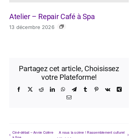
Atelier – Repair Café à Spa
13 décembre 2026
Partagez cet article, Choisissez
votre Plateforme!
Facebook
X
Reddit
LinkedIn
WhatsApp
Telegram
Tumblr
Pinterest
Vk
Xing
Email
Ciné-débat – Annie Colère
A nous la scène ! Rassemblement culturel
à Spa