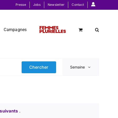
Presse
Jobs
Newsletter
Contact
Campagnes
Navigati
Chercher
Semaine
de
vues
Évèneme
suivants
.