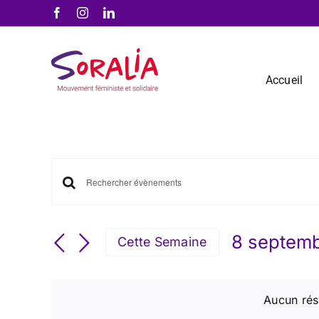
Passer
Facebook
Instagram
LinkedIn
au
contenu
Accueil
Recherche
Saisir
et
mot-
navigation
clé.
8 septem
de
Cette Semaine
Rechercher
vues
Sélection
Évènements
Évènements
la
par
date
Aucun rés
mot-