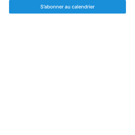
Év
Évènemen
S’abonner au calendrier