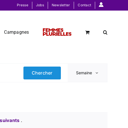
Presse
Jobs
Newsletter
Contact
Campagnes
Navigati
Chercher
Semaine
de
vues
Évèneme
suivants
.