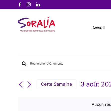
Passer
Facebook
Instagram
LinkedIn
au
contenu
Accueil
Recherche
Saisir
et
mot-
navigation
clé.
3 août 20
de
Cette Semaine
Rechercher
vues
Sélection
Évènements
Évènements
la
par
date
Aucun rés
mot-