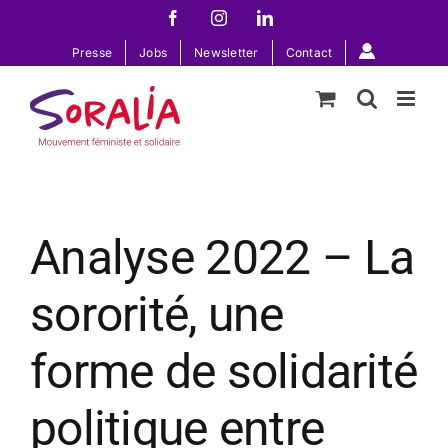
Passer
Facebook
Instagram
LinkedIn
au
Presse
Jobs
Newsletter
Contact
contenu
Analyse 2022 – La
sororité, une
forme de solidarité
politique entre