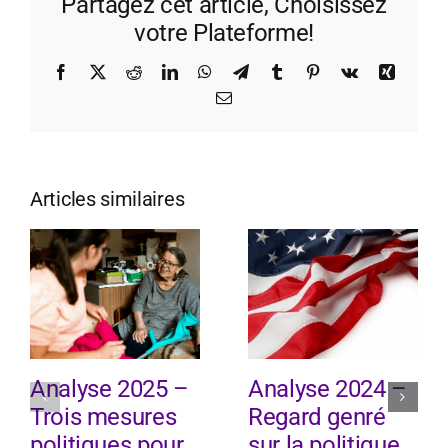
Partagez cet article, Choisissez
votre Plateforme!
Facebook
X
Reddit
LinkedIn
WhatsApp
Telegram
Tumblr
Pinterest
Vk
Xing
Email
Articles similaires
Analyse 2025 –
Analyse 2024 –
Trois mesures
Regard genré
politiques pour
sur la politique