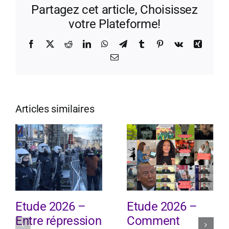
Partagez cet article, Choisissez
votre Plateforme!
Facebook
X
Reddit
LinkedIn
WhatsApp
Telegram
Tumblr
Pinterest
Vk
Xing
Email
Articles similaires
Etude 2026 –
Etude 2026 –
Entre répression
Comment