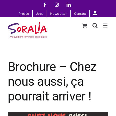
Passer
Facebook
Instagram
LinkedIn
au
Presse
Jobs
Newsletter
Contact
contenu
Brochure – Chez
nous aussi, ça
pourrait arriver !