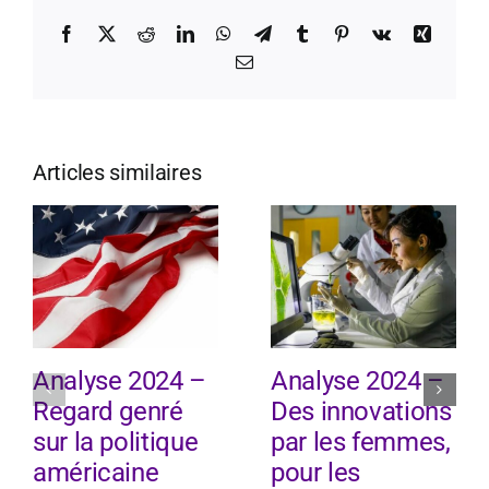
Facebook
X
Reddit
LinkedIn
WhatsApp
Telegram
Tumblr
Pinterest
Vk
Xing
Email
Articles similaires
Analyse 2024 –
Analyse 2024 –
Regard genré
Des innovations
sur la politique
par les femmes,
américaine
pour les