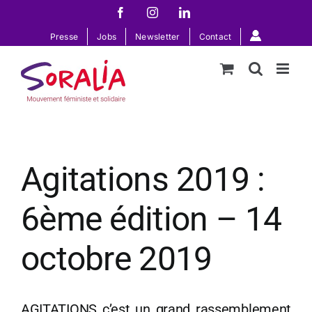
Passer
Facebook
Instagram
LinkedIn
au
Presse
Jobs
Newsletter
Contact
contenu
Agitations 2019 :
6ème édition – 14
octobre 2019
AGITATIONS c’est un grand rassemblement