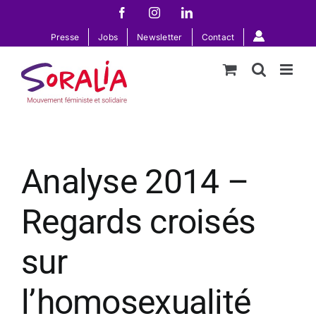
Passer
Facebook
Instagram
LinkedIn
au
Presse
Jobs
Newsletter
Contact
contenu
Analyse 2014 –
Regards croisés
sur
l’homosexualité