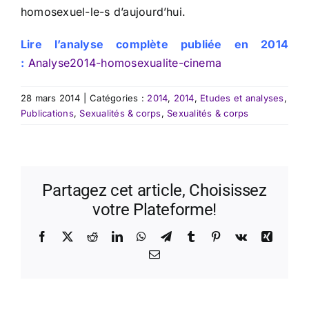
homosexuel-le-s d’aujourd’hui.
Lire l’analyse complète publiée en 2014
:
Analyse2014-homosexualite-cinema
28 mars 2014
|
Catégories :
2014
,
2014
,
Etudes et analyses
,
Publications
,
Sexualités & corps
,
Sexualités & corps
Partagez cet article, Choisissez
votre Plateforme!
Facebook
X
Reddit
LinkedIn
WhatsApp
Telegram
Tumblr
Pinterest
Vk
Xing
Email