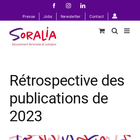
Passer
Facebook
Instagram
LinkedIn
au
Presse
Jobs
Newsletter
Contact
contenu
Rétrospective des
publications de
2023