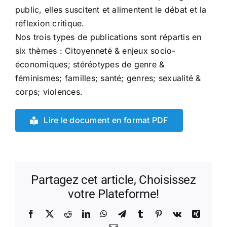
public, elles suscitent
et alimentent le débat et la
réflexion critique.
Nos trois types de publications sont répartis en
six thèmes : Citoyenneté & enjeux socio-
économiques; stéréotypes de genre &
féminismes; familles; santé; genres; sexualité &
corps; violences.
Lire le document en format PDF
Partagez cet article, Choisissez
votre Plateforme!
Facebook
X
Reddit
LinkedIn
WhatsApp
Telegram
Tumblr
Pinterest
Vk
Xing
Email