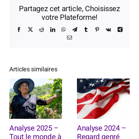
Partagez cet article, Choisissez
votre Plateforme!
Facebook
X
Reddit
LinkedIn
WhatsApp
Telegram
Tumblr
Pinterest
Vk
Xing
Email
Articles similaires
Analyse 2025 –
Analyse 2024 –
Tout le monde à
Regard genré