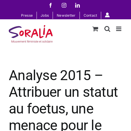
Passer
Facebook
Instagram
LinkedIn
au
Presse
Jobs
Newsletter
Contact
contenu
Analyse 2015 –
Attribuer un statut
au foetus, une
menace pour le