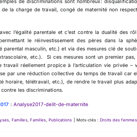
emples de discriminations sont nombreux: disqualificatio
de la charge de travail, congé de maternité non respect
avec l’égalité parentale et c’est contre la dualité des rô
 permettant le réinvestissement des pères dans la sphè
é parental masculin, etc.) et via des mesures clé de sout
extrascolaire, etc.). Si ces mesures sont un premier pas,
travail réellement propice à l’articulation vie privée – 
se par une réduction collective du temps de travail car e
é horaire, télétravail, etc.), de rendre le travail plus ada
 contre les discriminations.
2017
:
Analyse2017-delit-de-maternite
lyses
,
Familles
,
Familles
,
Publications
|
Mots-clés :
Droits des femmes