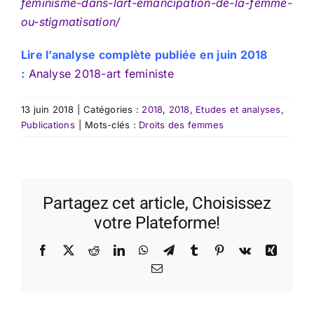
feminisme-dans-lart-emancipation-de-la-femme-
ou-stigmatisation/
Lire l’analyse complète publiée en juin 2018
:
Analyse 2018-art feministe
13 juin 2018
|
Catégories :
2018
,
2018
,
Etudes et analyses
,
Publications
|
Mots-clés :
Droits des femmes
Partagez cet article, Choisissez
votre Plateforme!
Facebook
X
Reddit
LinkedIn
WhatsApp
Telegram
Tumblr
Pinterest
Vk
Xing
Email