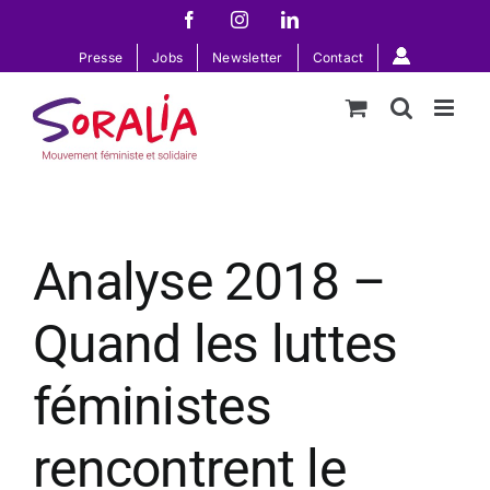
Passer
Facebook
Instagram
LinkedIn
au
Presse
Jobs
Newsletter
Contact
contenu
Analyse 2018 –
Quand les luttes
féministes
rencontrent le