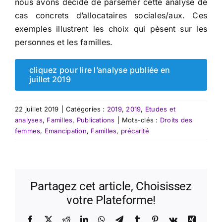
nous avons décidé de parsemer cette analyse de
cas concrets d’allocataires sociales/aux. Ces
exemples illustrent les choix qui pèsent sur les
personnes et les familles.
cliquez pour lire l’analyse publiée en
juillet 2019
22 juillet 2019
|
Catégories :
2019
,
2019
,
Etudes et
analyses
,
Familles
,
Publications
|
Mots-clés :
Droits des
femmes
,
Emancipation
,
Familles
,
précarité
Partagez cet article, Choisissez
votre Plateforme!
Facebook
X
Reddit
LinkedIn
WhatsApp
Telegram
Tumblr
Pinterest
Vk
Xing