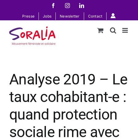
Passer
Facebook
Instagram
LinkedIn
au
Presse
Jobs
Newsletter
Contact
contenu
Analyse 2019 – Le
taux cohabitant-e :
quand protection
sociale rime avec