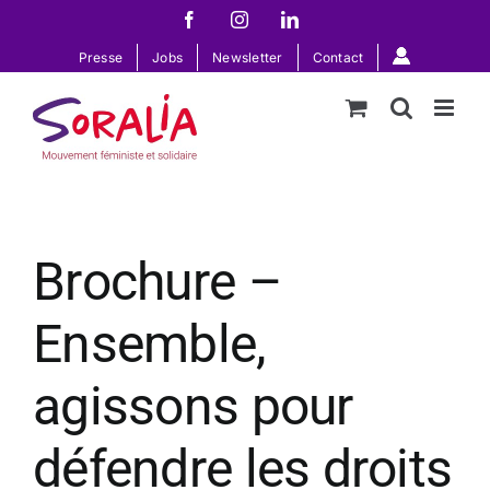
Passer
Facebook
Instagram
LinkedIn
au
Presse
Jobs
Newsletter
Contact
contenu
Brochure –
Ensemble,
agissons pour
défendre les droits