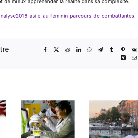
t de mieux appréhender la réalité dans sa complexité.
nalyse2016-asile-au-feminin-parcours-de-combattantes
tre
Facebook
X
Reddit
LinkedIn
WhatsApp
Telegram
Tumblr
Pinter
Xing