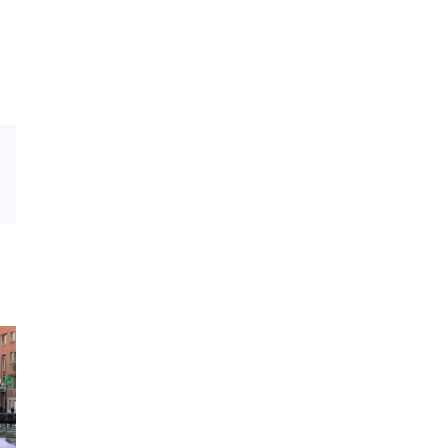
est
Vk
Email