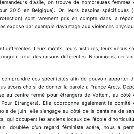
 demandeurs d’asile, on trouve de nombreuses femmes 
ur 2015 en Belgique). Or, leurs besoins spécifiques (
protection) sont rarement pris en compte dans la répon
e les expose par exemple davantage aux violences physiqu
 différentes. Leurs motifs, leurs histoires, leurs vécus s
s, migrent pour des raisons différentes. Néanmoins, certai
 comprendre ces spécificités afin de pouvoir apporter d
nous avons choisi de donner la parole à France Arets. Dep
pose au centre fermé pour étrangers de Vottem, au côté 
 Pour Etrangers). Elle coordonne également le comité 
ois de juin, elle s’engage au côté de la centaine de san
s, qui occupent les anciens locaux de l’école d’horticult
rain, doublée d’un regard féministe acéré, nous a perm