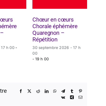
cœurs
Chœur en cœurs
hémère
Chorale éphémère
 –
Quaregnon –
Répétition
 17 h 00
-
30 septembre 2026 - 17 h
00
-
19 h 00
tre
Facebook
X
Reddit
LinkedIn
WhatsApp
Telegram
Tumblr
Pinterest
Vk
Xing
Email