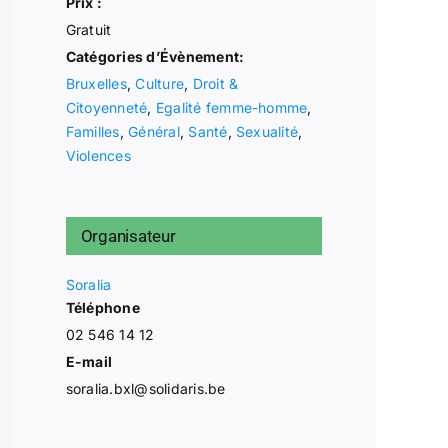
Prix :
Gratuit
Catégories d’Évènement:
Bruxelles
,
Culture
,
Droit &
Citoyenneté
,
Egalité femme-homme
,
Familles
,
Général
,
Santé
,
Sexualité
,
Violences
Organisateur
Soralia
Téléphone
02 546 14 12
E-mail
soralia.bxl@solidaris.be