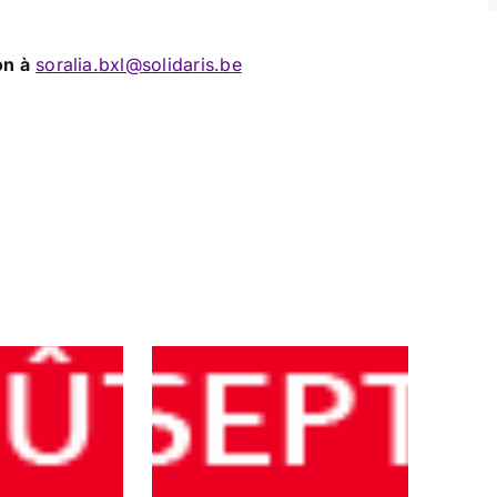
on à
soralia.bxl@solidaris.be