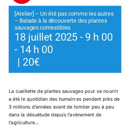
[Atelier] – Un été pas comme les autres
– Balade à la découverte des plantes
sauvages comestibles
18 juillet 2025 - 9 h 00
-
14 h 00
|
20€
La cueillette de plantes sauvages pour se nourrir
a été le quotidien des humain·es pendant près de
3 millions d’années avant de tomber peu à peu
dans la désuétude depuis l’avènement de
l’agriculture…