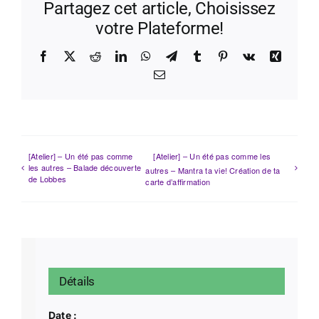
Partagez cet article, Choisissez
votre Plateforme!
Facebook
X
Reddit
LinkedIn
WhatsApp
Telegram
Tumblr
Pinterest
Vk
Xing
Email
[Atelier] – Un été pas comme
[Atelier] – Un été pas comme les
les autres – Balade découverte
autres – Mantra ta vie! Création de ta
de Lobbes
carte d’affirmation
Détails
Date :